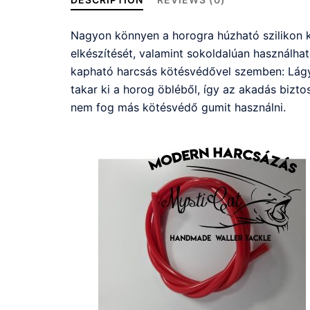
Nagyon könnyen a horogra húzható szilikon k
elkészítését, valamint sokoldalúan használha
kapható harcsás kötésvédővel szemben: Lágys
takar ki a horog öbléből, így az akadás bizto
nem fog más kötésvédő gumit használni.