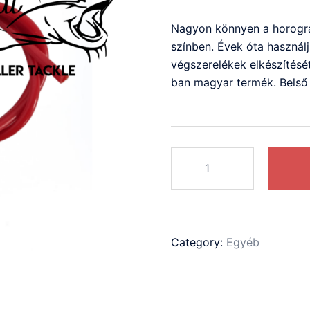
Nagyon könnyen a horogra
színben. Évek óta használ
végszerelékek elkészítésé
ban magyar termék. Bels
Mysticat
Red
Tube
-
Harcsás
Category:
Egyéb
Kötésvédő
Szilikon
Cső
XL