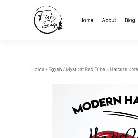
Skip
to
content
Home
About
Blog
Home
/
Egyéb
/ Mysticat Red Tube – Harcsás Köté