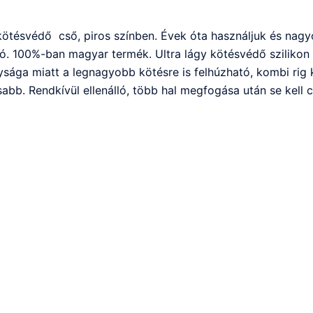
méret
1
ötésvédő cső, piros színben. Évek óta használjuk és nag
méter
tó. 100%-ban magyar termék. Ultra lágy kötésvédő szilikon
quantity
ága miatt a legnagyobb kötésre is felhúzható, kombi rig 
sabb. Rendkívül ellenálló, több hal megfogása után se kell c