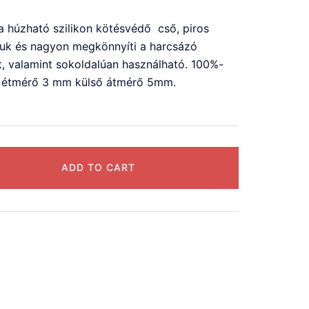
 húzható szilikon kötésvédő cső, piros
juk és nagyon megkönnyíti a harcsázó
t, valamint sokoldalúan használható. 100%-
ő étmérő 3 mm külső átmérő 5mm.
ADD TO CART