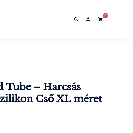
0
Search
d Tube – Harcsás
zilikon Cső XL méret